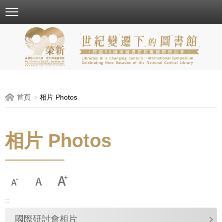
跳
到
主
要
內
容
區
塊
首頁
相片 Photos
相片 Photos
:::
國際研討會相片