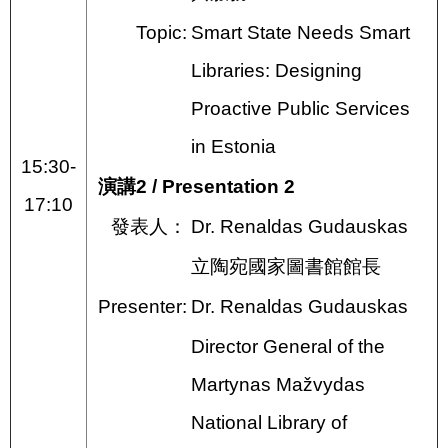
Topic:
Smart State Needs Smart
Libraries: Designing
Proactive Public Services
in Estonia
15:30-
演講2 / Presentation 2
17:10
發表人：
Dr. Renaldas Gudauskas
立陶宛國家圖書館館長
Presenter:
Dr. Renaldas Gudauskas
Director General of the
Martynas Mažvydas
National Library of