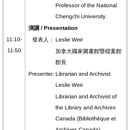
Professor of the National
Chengchi University
演講 / Presentation
11:10-
發表人：
Leslie Weir
11:50
加拿大國家圖書館暨檔案館
館長
Presenter:
Librarian and Archivist
Leslie Weir
Librarian and Archivist of
the Library and Archives
Canada (Bibliothèque et
Archives Canada)