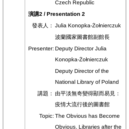
Czech Republic
演講2 / Presentation 2
發表人：
Julia Konopka-Żołnierczuk
波蘭國家圖書館副館長
Presenter:
Deputy Director Julia
Konopka-Żołnierczuk
Deputy Director of the
National Library of Poland
講題：
由平淡無奇變得顯而易見：
疫情大流行後的圖書館
Topic:
The Obvious has Become
Obvious. Libraries after the