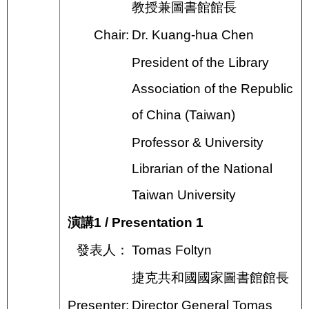
教授兼圖書館館長
Chair:
Dr. Kuang-hua Chen
President of the Library
Association of the Republic
of China (Taiwan)
Professor & University
Librarian of the National
Taiwan University
演講1 / Presentation 1
發表人：
Tomas Foltyn
捷克共和國國家圖書館館長
Presenter:
Director General Tomas