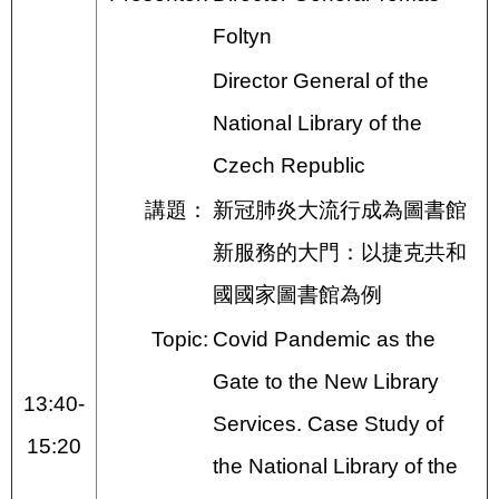
Foltyn
Director General of the
National Library of the
Czech Republic
講題：
新冠肺炎大流行成為圖書館
新服務的大門：以捷克共和
國國家圖書館為例
Topic:
Covid Pandemic as the
Gate to the New Library
13:40-
Services. Case Study of
15:20
the National Library of the