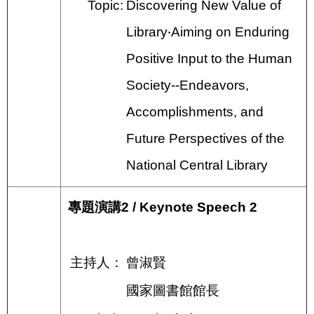
Topic:
Discovering New Value of
Library‧Aiming on Enduring
Positive Input to the Human
Society--Endeavors,
Accomplishments, and
Future Perspectives of the
National Central Library
專題演講2 / Keynote Speech 2
主持人：
曾淑賢
國家圖書館館長