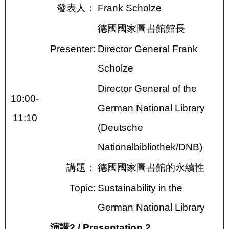
發表人：
Frank Scholze
德國國家圖書館館長
Presenter:
Director General Frank
Scholze
Director General of the
10:00-
German National Library
11:10
(Deutsche
Nationalbibliothek/DNB)
講題：
德國國家圖書館的永續性
Topic:
Sustainability in the
German National Library
演講2 / Presentation 2