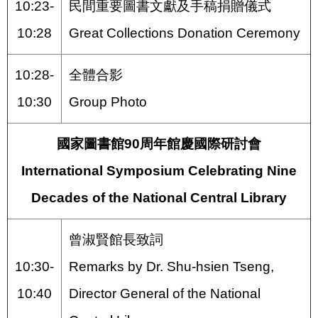
10:23-
民間重要圖書文獻及手稿捐贈儀式
10:28
Great Collections Donation Ceremony
10:28-
全體合影
10:30
Group Photo
國家圖書館90周年館慶國際研討會
International Symposium Celebrating Nine
Decades of the National Central Library
曾淑賢館長致詞
10:30-
Remarks by Dr. Shu-hsien Tseng,
10:40
Director General of the National