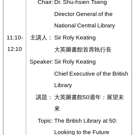
Chair:
Dr. Shu-hsien Tseng
Director General of the
National Central Library
11:10-
主講人：
Sir Roly Keating
12:10
大英圖書館首席執行長
Speaker:
Sir Roly Keating
Chief Executive of the British
Library
講題：
大英圖書館50週年：展望未
來
Topic:
The British Library at 50:
Looking to the Future