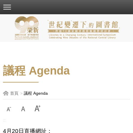
跳
到
主
要
內
容
區
塊
議程 Agenda
首頁
議程 Agenda
:::
4月20日直播網址：