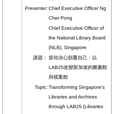
Presenter:
Chief Executive Officer Ng
Cher Pong
Chief Executive Officer of
the National Library Board
(NLB), Singapore
講題：
當你決心顛覆自己：以
LAB25改變新加坡的圖書館
與檔案館
Topic:
Transforming Singapore's
Libraries and Archives
through LAB25 (Libraries