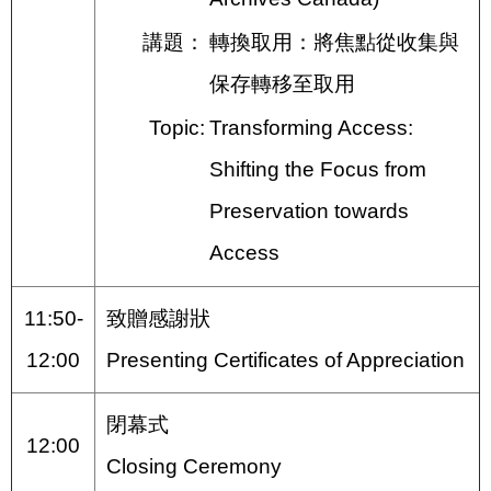
講題：
轉換取用：將焦點從收集與
保存轉移至取用
Topic:
Transforming Access:
Shifting the Focus from
Preservation towards
Access
11:50-
致贈感謝狀
12:00
Presenting Certificates of Appreciation
閉幕式
12:00
Closing Ceremony