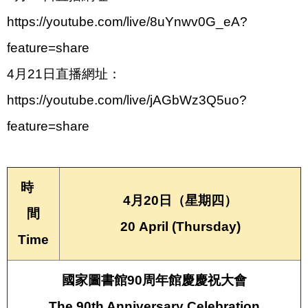
https://youtube.com/live/8uYnwv0G_eA?
feature=share
4月21日直播網址：
https://youtube.com/live/jAGbWz3Q5uo?
feature=share
時
4月20日（星期四）
間
20 April (Thursday)
Time
國家圖書館90周年館慶慶祝大會
The 90th Anniversary Celebration