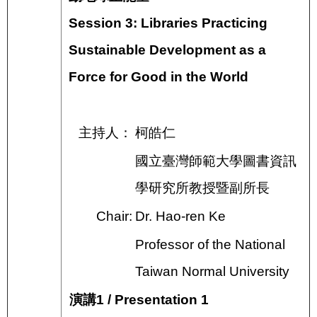
Session 3: Libraries Practicing
Sustainable Development as a
Force for Good in the World
主持人：
柯皓仁
國立臺灣師範大學圖書資訊
學研究所教授暨副所長
Chair:
Dr. Hao-ren Ke
Professor of the National
Taiwan Normal University
演講1 / Presentation 1